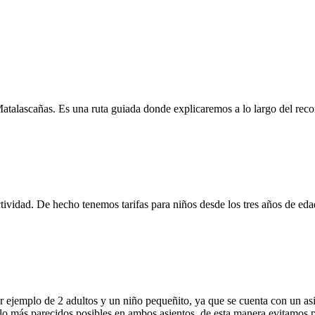
talascañas. Es una ruta guiada donde explicaremos a lo largo del recor
ctividad. De hecho tenemos tarifas para niños desde los tres años de 
or ejemplo de 2 adultos y un niño pequeñito, ya que se cuenta con un asie
lo más parecidos posibles en ambos asientos, de esta manera evitamos p