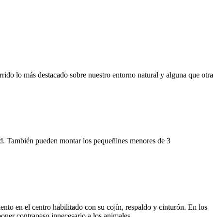
rido lo más destacado sobre nuestro entorno natural y alguna que otra
edad. También pueden montar los pequeñines menores de 3
nto en el centro habilitado con su cojín, respaldo y cinturón. En los
oner contrapeso innecesario a los animales.