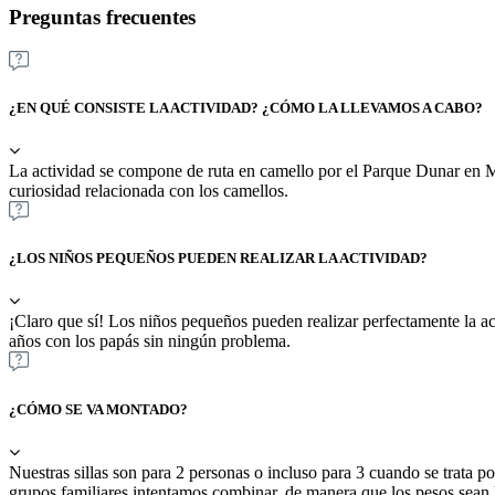
Preguntas frecuentes
¿EN QUÉ CONSISTE LA ACTIVIDAD? ¿CÓMO LA LLEVAMOS A CABO?
La actividad se compone de ruta en camello por el Parque Dunar en Ma
curiosidad relacionada con los camellos.
¿LOS NIÑOS PEQUEÑOS PUEDEN REALIZAR LA ACTIVIDAD?
¡Claro que sí! Los niños pequeños pueden realizar perfectamente la a
años con los papás sin ningún problema.
¿CÓMO SE VA MONTADO?
Nuestras sillas son para 2 personas o incluso para 3 cuando se trata p
grupos familiares intentamos combinar, de manera que los pesos sean 