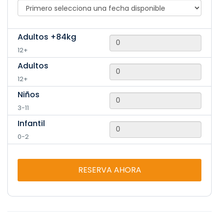
IMPORTANTE: Si un miembro de la familia que nos va a
visitar no pudiera montar, ya sea por peso o cualquier otra
circunstancia, puede acompañar y realizar la actividad.
Adultos +84kg
¡Consúltanos y te indicaremos cómo lo haremos!
12+
Adultos
12+
Niños
3-11
Infantil
0-2
RESERVA AHORA