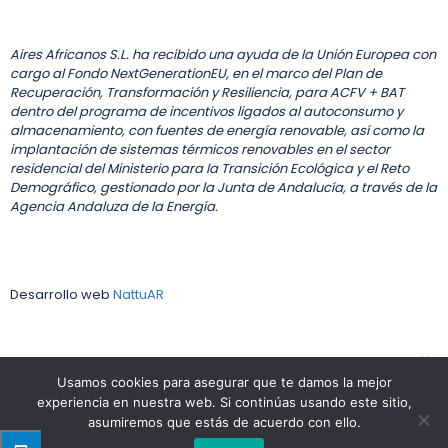
Aires Africanos S.L. ha recibido una ayuda de la Unión Europea con
cargo al Fondo NextGenerationEU, en el marco del Plan de
Recuperación, Transformación y Resiliencia, para ACFV + BAT
dentro del programa de incentivos ligados al autoconsumo y
almacenamiento, con fuentes de energía renovable, así como la
implantación de sistemas térmicos renovables en el sector
residencial del Ministerio para la Transición Ecológica y el Reto
Demográfico, gestionado por la Junta de Andalucía, a través de la
Agencia Andaluza de la Energía.
Desarrollo web
NattuAR
Copyright Aires Africanos | Diseñado por
NattuAR
| Hecho con
en Matalascañas | Todos los derechos reservados
Usamos cookies para asegurar que te damos la mejor
experiencia en nuestra web. Si continúas usando este sitio,
asumiremos que estás de acuerdo con ello.
Español
(
Spanish
)
English