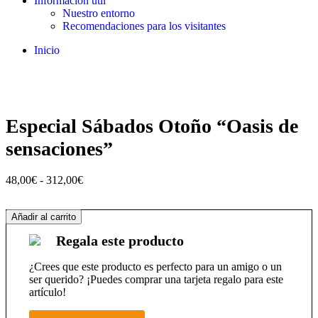
Información útil
Nuestro entorno
Recomendaciones para los visitantes
Inicio
Especial Sábados Otoño “Oasis de
sensaciones”
Gama
48,00€
-
312,00€
de
precios:
Especial
Añadir al carrito
48,00€
Sábados
a
Regala este producto
Otoño
312,00€
“Oasis
de
¿Crees que este producto es perfecto para un amigo o un
sensaciones”
ser querido? ¡Puedes comprar una tarjeta regalo para este
cantidad
artículo!