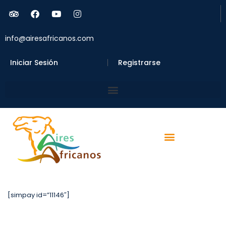
info@airesafricanos.com
Iniciar Sesión
Registrarse
[simpay id=”11146″]