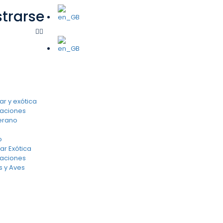
strarse
ar y exótica
saciones
erano
o
ar Exótica
saciones
s y Aves