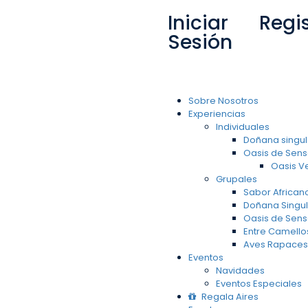
resafricanos.com
Iniciar
Regi
Sesión
Sobre Nosotros
Experiencias
Individuales
Doñana singul
Oasis de Sen
Oasis V
Grupales
Sabor African
Doñana Singul
Oasis de Sen
Entre Camello
Aves Rapaces
Eventos
Navidades
Eventos Especiales
Regala Aires