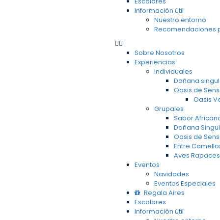
Escolares
Información útil
Nuestro entorno
Recomendaciones pa
Sobre Nosotros
Experiencias
Individuales
Doñana singul
Oasis de Sen
Oasis V
Grupales
Sabor African
Doñana Singul
Oasis de Sen
Entre Camello
Aves Rapaces
Eventos
Navidades
Eventos Especiales
Regala Aires
Escolares
Información útil