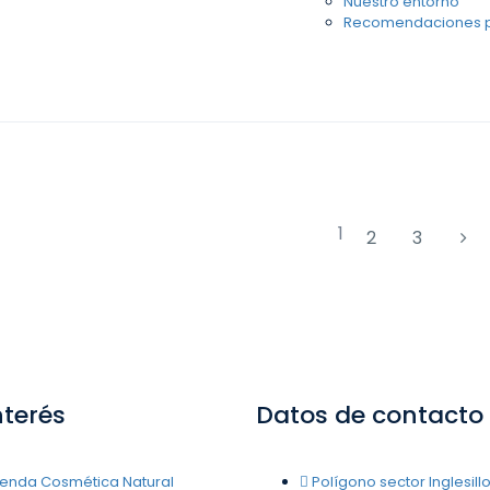
Nuestro entorno
Recomendaciones pa
1
2
3
nterés
Datos de contacto
ienda Cosmética Natural
Polígono sector Inglesillo