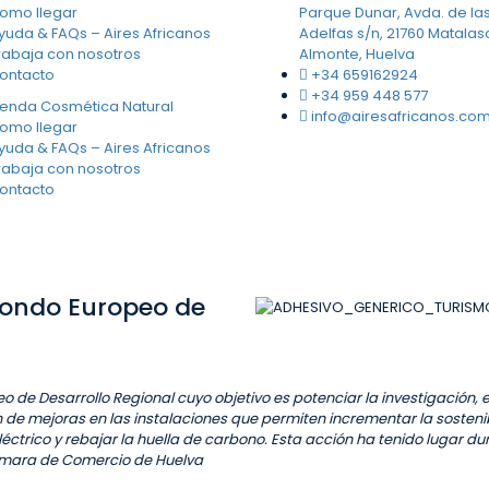
omo llegar
Parque Dunar, Avda. de la
yuda & FAQs – Aires Africanos
Adelfas s/n, 21760 Matala
rabaja con nosotros
Almonte, Huelva
ontacto
+34 659162924
+34 959 448 577
ienda Cosmética Natural
info@airesafricanos.co
omo llegar
yuda & FAQs – Aires Africanos
rabaja con nosotros
ontacto
Fondo Europeo de
o de Desarrollo Regional cuyo objetivo es potenciar la investigación, e
 de mejoras en las instalaciones que permiten incrementar la sosten
trico y rebajar la huella de carbono. Esta acción ha tenido lugar dur
Cámara de Comercio de Huelva