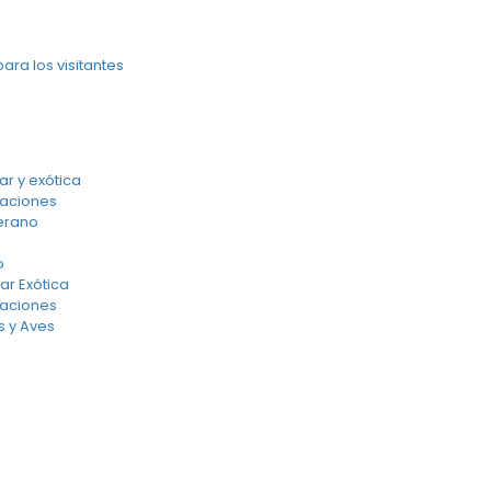
ra los visitantes
ar y exótica
saciones
erano
o
ar Exótica
saciones
s y Aves