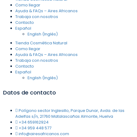
Como llegar
Ayuda & FAQs – Aires Africanos
Trabaja con nosotros
Contacto
Español
English
(
Inglés
)
Tienda Cosmética Natural
Como llegar
Ayuda & FAQs – Aires Africanos
Trabaja con nosotros
Contacto
Español
English
(
Inglés
)
Datos de contacto
Polígono sector Inglesillo, Parque Dunar, Avda. de las
Adelfas s/n, 21760 Matalascañas Almonte, Huelva
+34 659162924
+34 959 448 577
info@airesafricanos.com