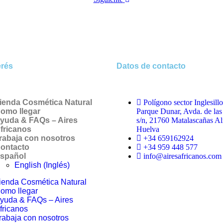
erés
Datos de contacto
ienda Cosmética Natural
Polígono sector Inglesillo
omo llegar
Parque Dunar, Avda. de las
yuda & FAQs – Aires
s/n, 21760 Matalascañas A
fricanos
Huelva
rabaja con nosotros
+34 659162924
ontacto
+34 959 448 577
spañol
info@airesafricanos.com
English
(
Inglés
)
ienda Cosmética Natural
omo llegar
yuda & FAQs – Aires
fricanos
rabaja con nosotros