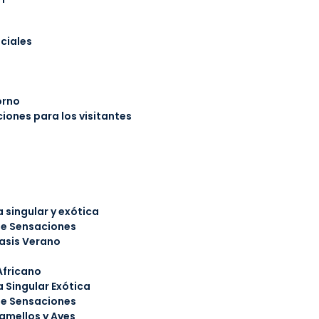
ciales
orno
ones para los visitantes
 singular y exótica
de Sensaciones
asis Verano
Africano
 Singular Exótica
de Sensaciones
amellos y Aves