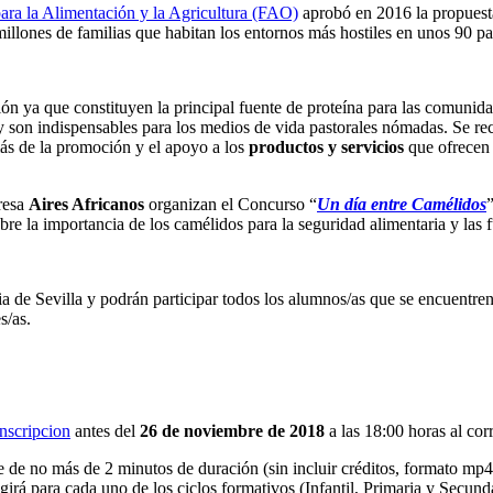
ara la Alimentación y la Agricultura (FAO)
aprobó en 2016 la propuesta
illones de familias que habitan los entornos más hostiles en unos 90 paí
ición ya que constituyen la principal fuente de proteína para las comun
te y son indispensables para los medios de vida pastorales nómadas. Se re
emás de la promoción y el apoyo a los
productos y servicios
que ofrecen 
resa
Aires Africanos
organizan el Concurso “
Un día entre Camélidos
e la importancia de los camélidos para la seguridad alimentaria y las 
a de Sevilla y podrán participar todos los alumnos/as que se encuentre
s/as.
inscripcion
antes del
26 de noviembre de 2018
a las 18:00 horas al cor
je de no más de 2 minutos de duración (sin incluir créditos, formato m
girá para cada uno de los ciclos formativos (Infantil, Primaria y Secund