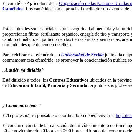
El comité de Agricultura de la
Organización de las Naciones Unidas p
Camélidos
. Los camélidos son el principal medio de subsistencia de m
Estos animales son esenciales para la seguridad alimentaria y la nutr
proporcionan fibras, fertilizante orgánico, energía de tiro y transpor
cambio climático, en particular en las tierras áridas y semiáridas, ad
comunidades que dependen de ellos).
Para celebrar esta efeméride, la
Universidad de Sevilla
junto a la emp
conmemorar esta efeméride, es promover la concienciación pública sobr
¿A quién va dirigido?
Está dirigido a todos los
Centros Educativos
ubicados en la provinci
de
Educación Infantil, Primaria y Secundaria
junto a sus profesore
¿ Como participar ?
El/la profesor/a responsable o coordinador/a deberá enviar la
hoja de 
El concurso consta de la realización de un vídeo inédito o cortometra
30 de noviembre de 2018 a las 20:00 horas. el jurado del concurso ele