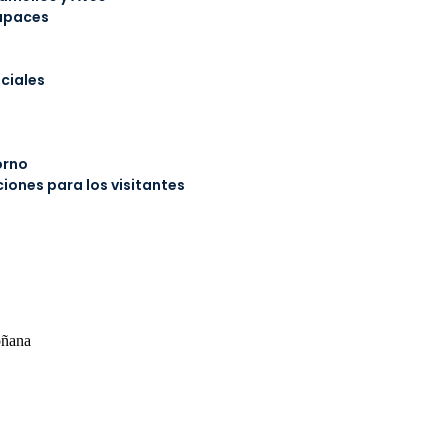
apaces
ciales
orno
ones para los visitantes