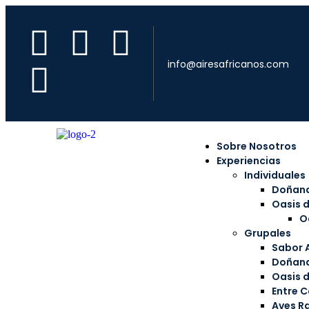
info@airesafricanos.com
Sobre Nosotros
Experiencias
Individuales
Doñana
Oasis 
O
Grupales
Sabor 
Doñana
Oasis 
Entre C
Aves R