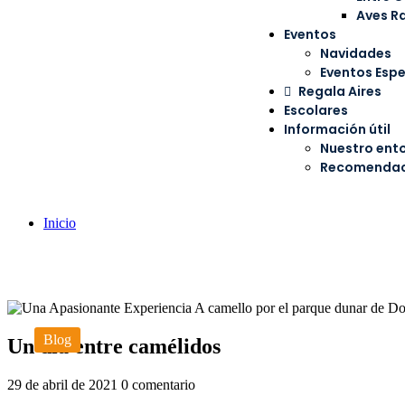
Aves R
Eventos
Navidades
Eventos Espe
Regala Aires
Escolares
Información útil
Nuestro ent
Recomendaci
Inicio
Blog
Un día entre camélidos
29 de abril de 2021
0 comentario